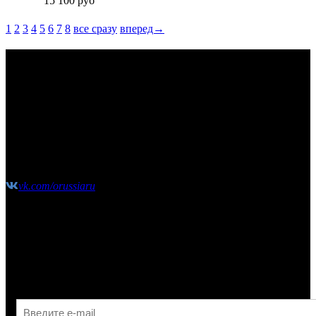
15 100
руб
1
2
3
4
5
6
7
8
все сразу
вперед→
КОНТАКТЫ
Москва, Сколковское шоссе, д31, стр1, ТЦ"СпортХит",
этаж2
(10:00-21:00 без выходных)
shop@o-russia.ru
+7 926 100 59 28
vk.com/orussiaru
Узнавайте первыми об акциях, скидках и новых
поступлениях!