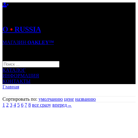
O
•
RUSSIA
МАГАЗИН
OAKLEY™
КОРЗИНА (0)
КАТАЛОГ
ИНФОРМАЦИЯ
КОНТАКТЫ
Главная
Сортировать по:
умолчанию
цене
названию
1
2
3
4
5
6
7
8
все сразу
вперед→