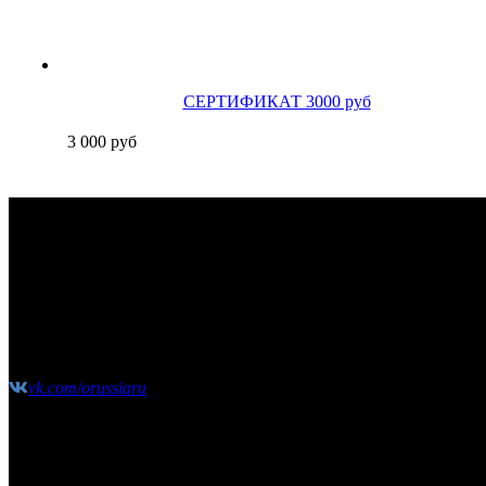
СЕРТИФИКАТ 3000 руб
3 000
руб
КОНТАКТЫ
Москва, Сколковское шоссе, д31, стр1, ТЦ"СпортХит", эта
(10:00-21:00 без выходных)
shop@o-russia.ru
+7 926 100 59 28
vk.com/orussiaru