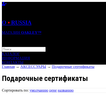
O
•
RUSSIA
МАГАЗИН
OAKLEY™
КОРЗИНА (0)
КАТАЛОГ
ИНФОРМАЦИЯ
КОНТАКТЫ
Главная
→
АКСЕССУАРЫ
→
Подарочные сертификаты
Подарочные сертификаты
Сортировать по:
умолчанию
цене
названию