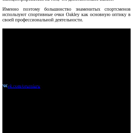
Именно поэтому большинство знаменитых спортсменов
используют спортивные очки Oakley как основную оптику в
своей профессиональной деятельности.
КОНТАКТЫ
Москва, Сколковское шоссе, д31, стр1, ТЦ"СпортХит",
этаж2
(10:00-21:00 без выходных)
shop@o-russia.ru
+7 926 100 59 28
vk.com/orussiaru
Узнавайте первыми об акциях, скидках и новых
поступлениях!