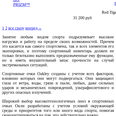
PRIZM™
Red Tige
31 200
руб
1
2
все сразу
вперед→
Занятие любым видом спорта подразумевает высокие
нагрузки и работу на пределе своих возможностей. Причем
это касается как самого спортсмена, так и всех элементов его
экипировки, и поэтому спортивный инвентарь должен не
только безотказно выполнять предназначенные ему функции,
но и иметь внушительный запас прочности на случай
экстремальных ситуаций.
Спортивные очки Oakley созданы с учетом всех факторов,
влиянию которых они могут подвергаться. Они защищают
глаза от ветра, воды, грязи и пыли, любых, даже сильных
ударов и механических повреждений, ультрафиолетового и
других опасных излучений.
Широкий выбор высокотехнологичных линз в спортивных
очках Окли разработаны с учетом условий окружающей
среды и приоритетов того или иного вида спорта, помогая
сконцентрироваться на том, что действительно важно.