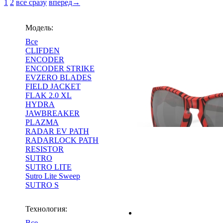
1
2
все сразу
вперед→
Модель:
Все
CLIFDEN
ENCODER
ENCODER STRIKE
EVZERO BLADES
FIELD JACKET
FLAK 2.0 XL
HYDRA
JAWBREAKER
PLAZMA
RADAR EV PATH
RADARLOCK PATH
RESISTOR
SUTRO
SUTRO LITE
Sutro Lite Sweep
SUTRO S
Технология:
Все