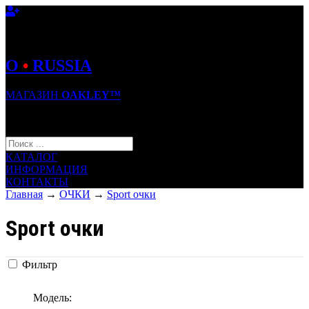
O
•
RUSSIA
МАГАЗИН
OAKLEY™
КОРЗИНА (0)
КАТАЛОГ
ИНФОРМАЦИЯ
КОНТАКТЫ
Главная
→
ОЧКИ
→
Sport очки
Sport очки
Фильтр
Модель: