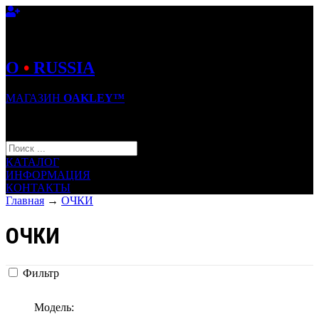
O
•
RUSSIA
МАГАЗИН
OAKLEY™
КОРЗИНА (0)
КАТАЛОГ
ИНФОРМАЦИЯ
КОНТАКТЫ
Главная
→
ОЧКИ
ОЧКИ
Фильтр
Модель: