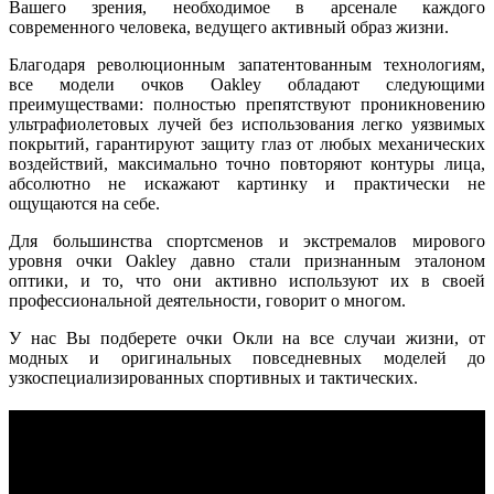
Вашего зрения, необходимое в арсенале каждого
современного человека, ведущего активный образ жизни.
Благодаря революционным запатентованным технологиям,
все модели очков Oakley обладают следующими
преимуществами: полностью препятствуют проникновению
ультрафиолетовых лучей без использования легко уязвимых
покрытий, гарантируют защиту глаз от любых механических
воздействий, максимально точно повторяют контуры лица,
абсолютно не искажают картинку и практически не
ощущаются на себе.
Для большинства спортсменов и экстремалов мирового
уровня очки Oakley давно стали признанным эталоном
оптики, и то, что они активно используют их в своей
профессиональной деятельности, говорит о многом.
У нас Вы подберете очки Окли на все случаи жизни, от
модных и оригинальных повседневных моделей до
узкоспециализированных спортивных и тактических.
КОНТАКТЫ
Москва, Сколковское шоссе, д31, стр1, ТЦ"СпортХит",
этаж2