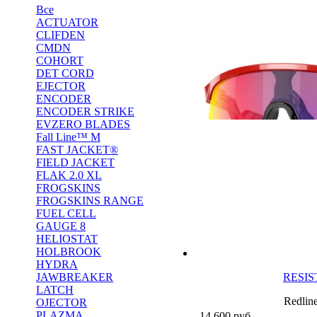
Все
ACTUATOR
CLIFDEN
CMDN
COHORT
DET CORD
EJECTOR
ENCODER
ENCODER STRIKE
EVZERO BLADES
Fall Line™ M
FAST JACKET®
FIELD JACKET
FLAK 2.0 XL
FROGSKINS
FROGSKINS RANGE
FUEL CELL
GAUGE 8
HELIOSTAT
HOLBROOK
HYDRA
JAWBREAKER
RESIST
LATCH
Redlin
OJECTOR
PLAZMA
14 600
руб