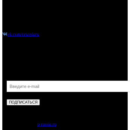
(10:00-21:00 без выходных)
shop@o-russia.ru
+7 926 100 59 28
vk.com/orussiaru
Узнавайте первыми об акциях, скидках и новых
поступлениях!
ПОДПИСАТЬСЯ
Copyright © 2023
o-russia.ru
. Все права защищены.