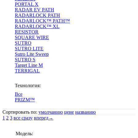
PORTAL X
RADAR EV PATH
RADARLOCK PATH
RADARLOCK™ PATH™
RADARLOCK™ XL
RESISTOR
SQUARE WIRE
SUTRO
SUTRO LITE
Sutro Lite Sweep
SUTRO S
Target Line M
TERRIGAL
Технология:
Все
PRIZM™
Сортировать по:
умолчанию
цене
названию
1
2
3
все сразу
вперед→
Модель: